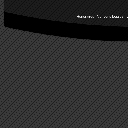
Honoraires
-
Mentions légales
- L
cour